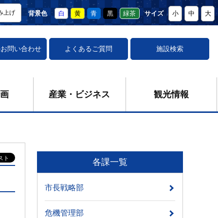
み上げ
背景色
白
黄
青
黒
緑茶
サイズ
小
中
大
の
お問い合わせ
よくあるご質問
施設検索
画
産業・ビジネス
観光情報
各課一覧
市長戦略部
危機管理部