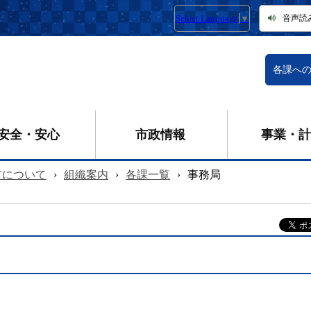
Select Language
▼
音声読
各課へ
安全・安心
市政情報
事業・計
市について
›
組織案内
›
各課一覧
›
事務局