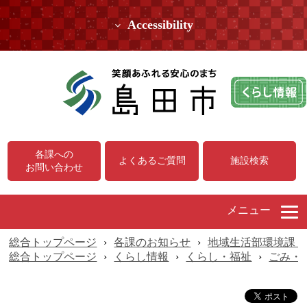
Accessibility
各課への
よくあるご質問
施設検索
お問い合わせ
メニュー
総合トップページ
›
各課のお知らせ
›
地域生活部環境課（
総合トップページ
›
くらし情報
›
くらし・福祉
›
ごみ・