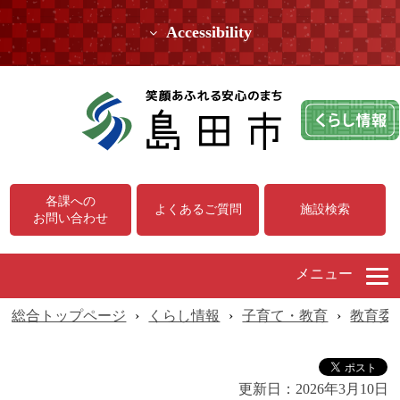
Accessibility
各課への
よくあるご質問
施設検索
お問い合わせ
メニュー
総合トップページ
›
くらし情報
›
子育て・教育
›
教育委
更新日：
2026年3月10日