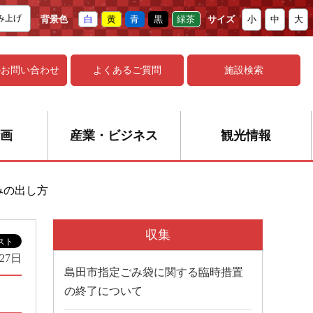
み上げ
背景色
白
黄
青
黒
緑茶
サイズ
小
中
大
の
お問い合わせ
よくあるご質問
施設検索
画
産業・ビジネス
観光情報
みの出し方
収集
27日
島田市指定ごみ袋に関する臨時措置
の終了について