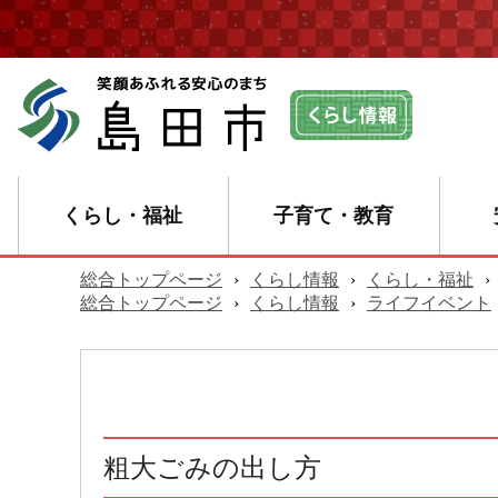
くらし・福祉
子育て・教育
総合トップページ
›
くらし情報
›
くらし・福祉
›
総合トップページ
›
くらし情報
›
ライフイベント
粗大ごみの出し方