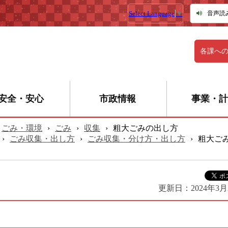
Select Language
▼
音声読
各課へ
安全・安心
市政情報
事業・計
ごみ・環境
›
ごみ
›
収集
›
粗大ごみの出し方
›
ごみ収集・出し方
›
ごみ収集・分け方・出し方
›
粗大ご
更新日：
2024年3月