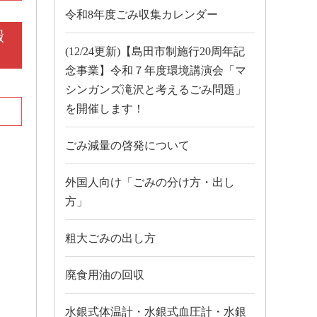
令和8年度ごみ収集カレンダー
搬
(12/24更新)【島田市制施行20周年記
念事業】令和７年度環境講演会「マ
シンガンズ滝沢と考えるごみ問題」
を開催します！
。
ごみ減量の啓発について
外国人向け「ごみの分け方・出し
方」
粗大ごみの出し方
廃食用油の回収
水銀式体温計・水銀式血圧計・水銀