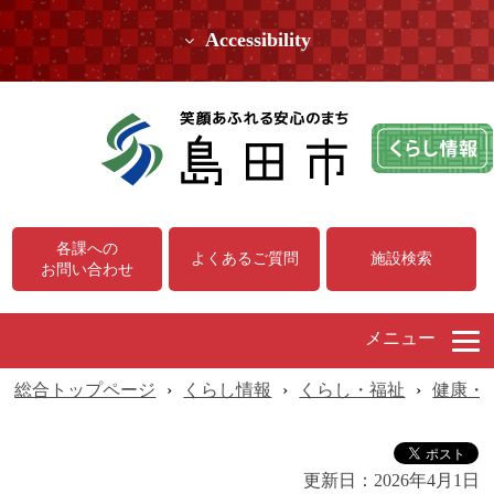
Accessibility
各課への
よくあるご質問
施設検索
お問い合わせ
メニュー
総合トップページ
›
くらし情報
›
くらし・福祉
›
健康・
更新日：
2026年4月1日