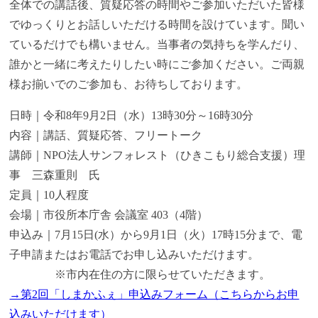
全体での講話後、質疑応答の時間やご参加いただいた皆様
でゆっくりとお話しいただける時間を設けています。聞い
ているだけでも構いません。当事者の気持ちを学んだり、
誰かと一緒に考えたりしたい時にご参加ください。ご両親
様お揃いでのご参加も、お待ちしております。
日時｜令和8年9月2日（水）13時30分～16時30分
内容｜講話、質疑応答、フリートーク
講師｜NPO法人サンフォレスト（ひきこもり総合支援）理
事 三森重則 氏
定員｜10人程度
会場｜市役所本庁舎 会議室 403（4階）
申込み｜7月15日(水）から9月1日（火）17時15分まで、電
子申請またはお電話でお申し込みいただけます。
※市内在住の方に限らせていただきます。
→第2回「しまかふぇ」申込みフォーム（こちらからお申
込みいただけます）