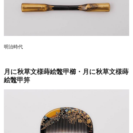
明治時代
月に秋草文様蒔絵鼈甲櫛・月に秋草文様蒔
絵鼈甲笄