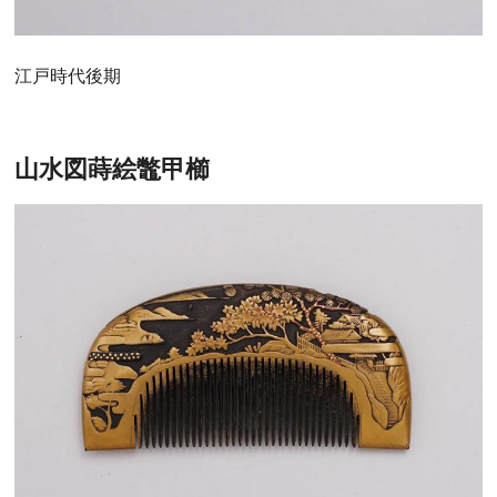
江戸時代後期
山水図蒔絵鼈甲櫛