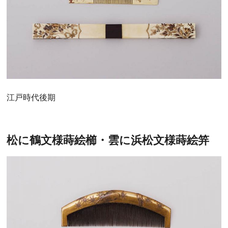
江戸時代後期
松に鶴文様蒔絵櫛・雲に浜松文様蒔絵笄