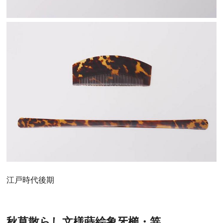
江戸時代後期
秋草散らし文様蒔絵象牙櫛・笄