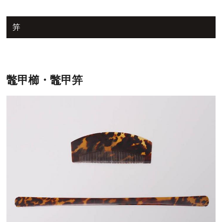
笄
鼈甲櫛・鼈甲笄