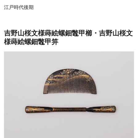
江戸時代後期
吉野山桜文様蒔絵螺鈿鼈甲櫛・吉野山桜文
様蒔絵螺鈿鼈甲笄