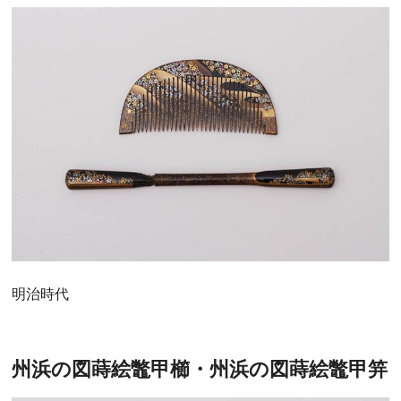
明治時代
州浜の図蒔絵鼈甲櫛・州浜の図蒔絵鼈甲笄