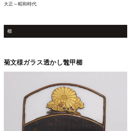
大正～昭和時代
櫛
菊文様ガラス透かし鼈甲櫛