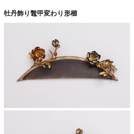
牡丹飾り鼈甲変わり形櫛