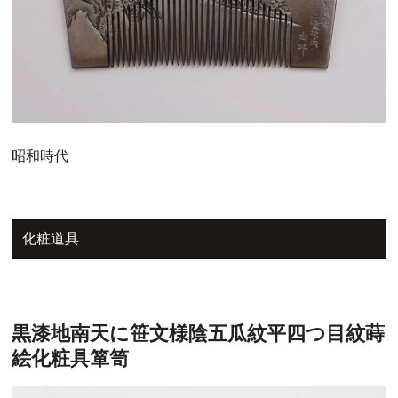
昭和時代
化粧道具
黒漆地南天に笹文様陰五瓜紋平四つ目紋蒔
絵化粧具箪笥