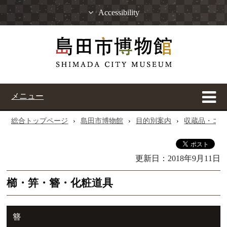
Accessibility
メニュー
総合トップページ
›
島田市博物館
›
目的別案内
›
収蔵品・コレ
更新日：
2018年9月11日
櫛・笄・簪・化粧道具
簪