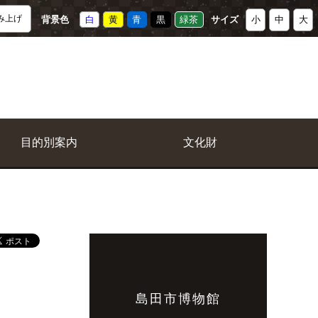
み上げ
背景色
白
黄
青
黒
緑茶
サイズ
小
中
大
目的別案内
文化財
島田市博物館