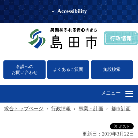
Accessibility
各課への
よくあるご質問
施設検索
お問い合わせ
メニュー
総合トップページ
›
行政情報
›
事業・計画
›
都市計画
›
更新日：
2019年3月22日