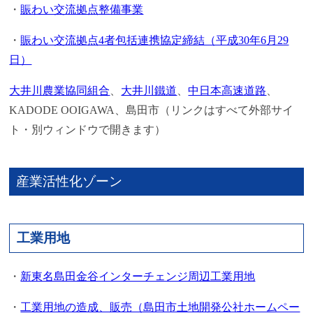
・
賑わい交流拠点整備事業
・
賑わい交流拠点4者包括連携協定締結（平成30年6月29
日）
大井川農業協同組合
、
大井川鐵道
、
中日本高速道路
、
KADODE OOIGAWA、島田市（リンクはすべて外部サイ
ト・別ウィンドウで開きます）
産業活性化ゾーン
工業用地
・
新東名島田金谷インターチェンジ周辺工業用地
・
工業用地の造成、販売（島田市土地開発公社ホームペー