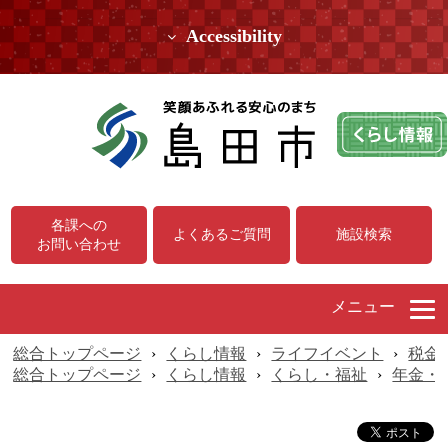
Accessibility
各課への
よくあるご質問
施設検索
お問い合わせ
メニュー
総合トップページ
›
くらし情報
›
ライフイベント
›
税金
総合トップページ
›
くらし情報
›
くらし・福祉
›
年金・