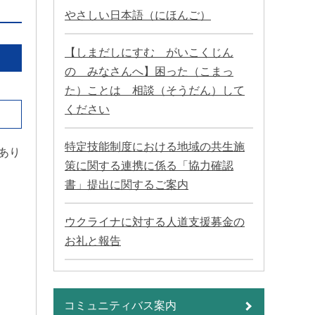
やさしい日本語（にほんご）
【しまだしにすむ がいこくじん
の みなさんへ】困った（こまっ
た）ことは 相談（そうだん）して
ください
特定技能制度における地域の共生施
あり
策に関する連携に係る「協力確認
書」提出に関するご案内
ウクライナに対する人道支援募金の
お礼と報告
コミュニティバス案内