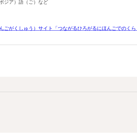
ボジア）語（ご）など
んごがくしゅう）サイト「つながるひろがるにほんごでのくら