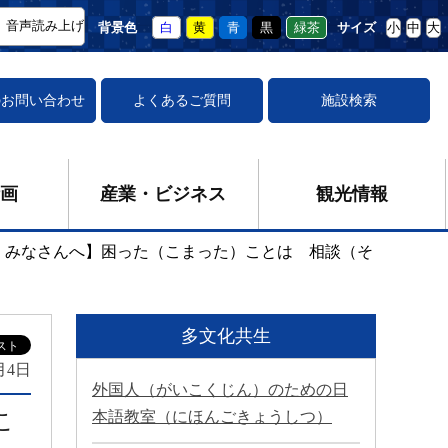
音声読み上げ
背景色
白
黄
青
黒
緑茶
サイズ
小
中
大
の
お問い合わせ
よくあるご質問
施設検索
画
産業・ビジネス
観光情報
 みなさんへ】困った（こまった）ことは 相談（そ
多文化共生
月4日
外国人（がいこくじん）のための日
こ
本語教室（にほんごきょうしつ）