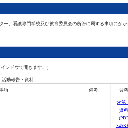
ター、看護専門学校及び教育委員会の所管に属する事項にかか
ウインドウで開きます。）
活動報告・資料
事項
備考
資
次第
資
(PD
345K