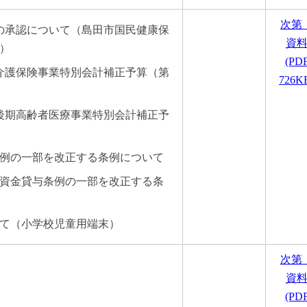
次第
の承認について（島田市国民健康保
資
）
(PD
市介護保険事業特別会計補正予算（第
726K
市後期高齢者医療事業特別会計補正予
条例の一部を改正する条例について
学資金貸与条例の一部を改正する条
いて（小学校児童用端末）
次第
資
(PD