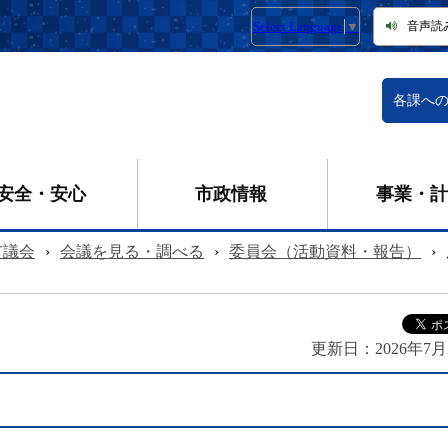
Select Language
▼
音声読
各課へ
安全・安心
市政情報
事業・計
市議会
›
会議を見る・調べる
›
委員会（活動資料・報告）
›
更新日：
2026年7月