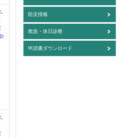
・
防災情報
料
F
救急・休日診療
B)
申請書ダウンロード
・
料
F