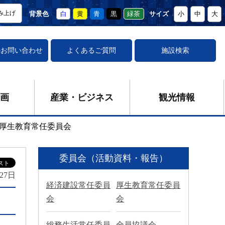
み上げ
背景色
白
黄
青
黒
緑茶
サイズ
小
中
大
の
お問い合わせ
よくあるご質問
施設検索
画
産業・ビジネス
観光情報
厚生教育常任委員会
委員会（活動資料・報告）
27日
経済建設常任委員
厚生教育常任委員
会
会
総務生活常任委員
全員協議会