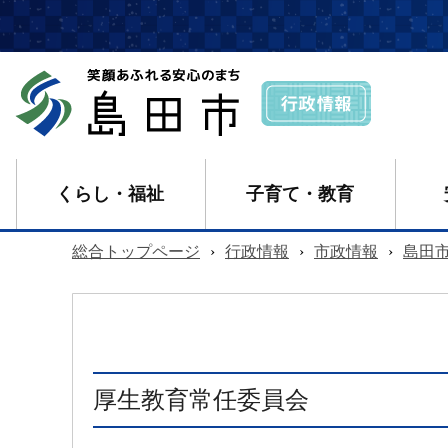
くらし・福祉
子育て・教育
総合トップページ
›
行政情報
›
市政情報
›
島田
厚生教育常任委員会