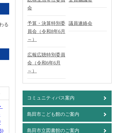
会
予算・決算特別委
議員連絡会
わる
員会（令和8年6月
～）
広報広聴特別委員
会（令和6年6月
～）
料
コミュニティバス案内
・
島田市こども館のご案内
料
F
B)
島田市立図書館のご案内