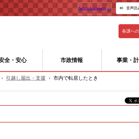
Select Language
▼
音声読
各課へ
安全・安心
市政情報
事業・計
›
引越し届出・支援
›
市内で転居したとき