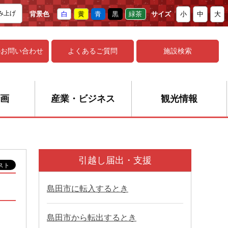
み上げ
背景色
白
黄
青
黒
緑茶
サイズ
小
中
大
の
お問い合わせ
よくあるご質問
施設検索
画
産業・ビジネス
観光情報
引越し届出・支援
島田市に転入するとき
島田市から転出するとき