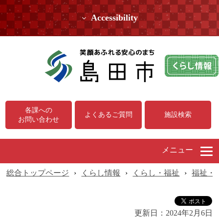
Accessibility
各課への
よくあるご質問
施設検索
お問い合わせ
メニュー
総合トップページ
›
くらし情報
›
くらし・福祉
›
福祉・
更新日：
2024年2月6日