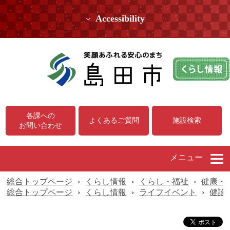
Accessibility
各課への
よくあるご質問
施設検索
お問い合わせ
メニュー
総合トップページ
›
くらし情報
›
くらし・福祉
›
健康・
総合トップページ
›
くらし情報
›
ライフイベント
›
健診