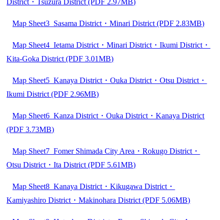
District・Tsuzura District (PDF 2.97MB)
Map Sheet3 Sasama District・Minari District (PDF 2.83MB)
Map Sheet4 Ietama District・Minari District・Ikumi District・
Kita-Goka District (PDF 3.01MB)
Map Sheet5 Kanaya District・Ouka District・Otsu District・
Ikumi District (PDF 2.96MB)
Map Sheet6 Kanza District・Ouka District・Kanaya District
(PDF 3.73MB)
Map Sheet7 Fomer Shimada City Area・Rokugo District・
Otsu District・Ita District (PDF 5.61MB)
Map Sheet8_Kanaya District・Kikugawa District・
Kamiyashiro District・Makinohara District (PDF 5.06MB)