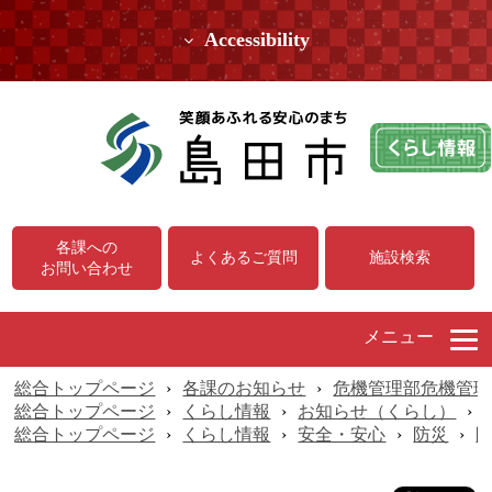
Accessibility
各課への
よくあるご質問
施設検索
お問い合わせ
メニュー
総合トップページ
›
各課のお知らせ
›
危機管理部危機管理
総合トップページ
›
くらし情報
›
お知らせ（くらし）
›
総合トップページ
›
くらし情報
›
安全・安心
›
防災
›