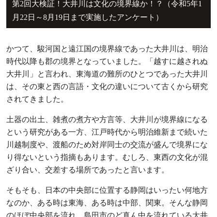
第2回大検証！大井川は文化の境界線か！？（令和5年1
月22日～8月19日まで実施したアンケート）
かつて、駿河国と遠江国の境界線であった大井川は、明治
時代以降も郡の境界となっていました。「越すに越されぬ
大井川」と言われ、東海道の難所のひとつであった大井川
は、その東と西の言語・文化の違いについて古くから研究
されてきました。
土器の出土、雑煮の煮方や方言等、大井川が境界線になる
という研究がある一方、江戸時代から明治維新まで続いた
川越制度や、渡船のため対岸同士の交流が盛んで境界にな
り得ないという指摘もあります。むしろ、東西の文化が混
ざり合い、交差する場所であったと言います。
そもそも、日本の中央部に位置する静岡はいったい何地方
なのか、ある時は東海、ある時は中部、関東。そんな静岡
のほぼ中央部を流れ、島田市のど真ん中を流れている大井