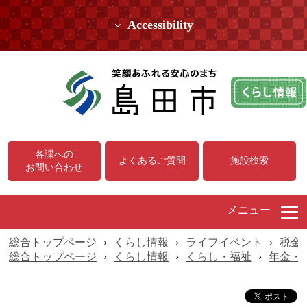
Accessibility
各課への
よくあるご質問
施設検索
お問い合わせ
メニュー
総合トップページ
›
くらし情報
›
ライフイベント
›
税金
総合トップページ
›
くらし情報
›
くらし・福祉
›
年金・