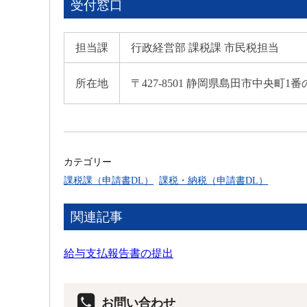
受付窓口
担当課
行政経営部 課税課 市民税担当
所在地
〒427-8501 静岡県島田市中央町1番
カテゴリー
課税課（申請書DL）
課税・納税（申請書DL）
関連記事
給与支払報告書の提出
お問い合わせ