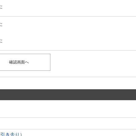
た
た
た
与引き去り）