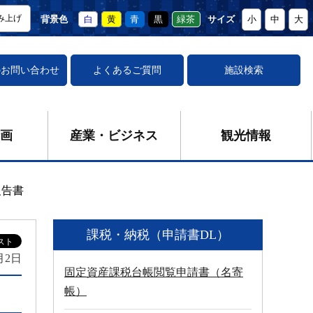
み上げ
背景色
白
黄
青
黒
緑茶
サイズ
小
中
大
の
お問い合わせ
よくあるご質問
施設検索
画
産業・ビジネス
観光情報
報告書
課税・納税（申請書DL）
月2日
固定資産課税台帳閲覧申請書（名寄
帳）