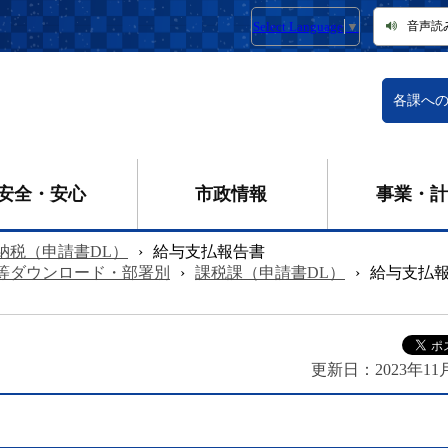
Select Language
▼
音声読
各課へ
安全・安心
市政情報
事業・計
納税（申請書DL）
›
給与支払報告書
等ダウンロード・部署別
›
課税課（申請書DL）
›
給与支払
更新日：
2023年11