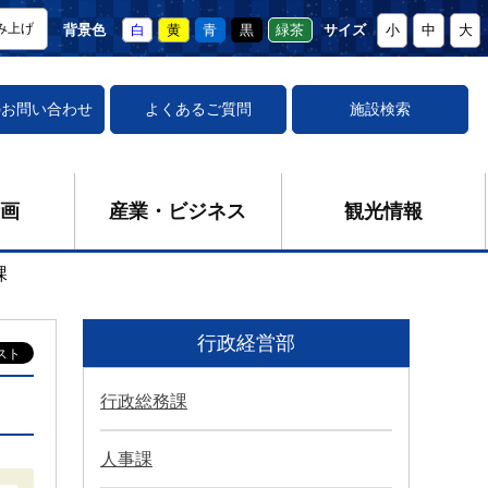
み上げ
背景色
白
黄
青
黒
緑茶
サイズ
小
中
大
の
お問い合わせ
よくあるご質問
施設検索
画
産業・ビジネス
観光情報
課
行政経営部
行政総務課
人事課