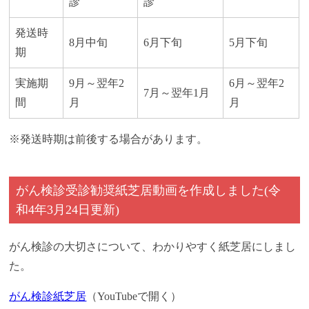
診
診
発送時
8月中旬
6月下旬
5月下旬
期
実施期
9月～翌年2
6月～翌年2
7月～翌年1月
間
月
月
※発送時期は前後する場合があります。
がん検診受診勧奨紙芝居動画を作成しました(令
和4年3月24日更新)
がん検診の大切さについて、わかりやすく紙芝居にしまし
た。
がん検診紙芝居
（YouTubeで開く）