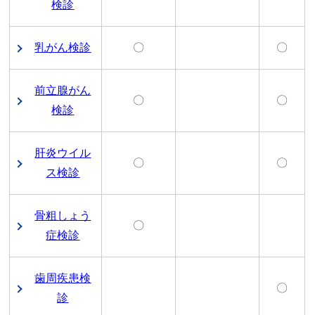
検診
乳がん検診
〇
〇
前立腺がん
〇
〇
検診
肝炎ウイル
〇
〇
ス検診
骨粗しょう
〇
症検診
歯周疾患検
〇
診