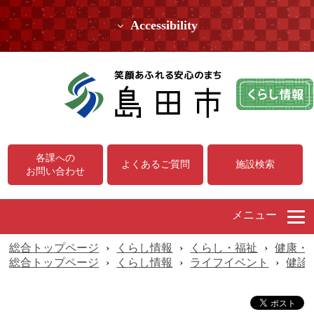
Accessibility
各課への
よくあるご質問
施設検索
お問い合わせ
メニュー
総合トップページ
›
くらし情報
›
くらし・福祉
›
健康・
総合トップページ
›
くらし情報
›
ライフイベント
›
健診