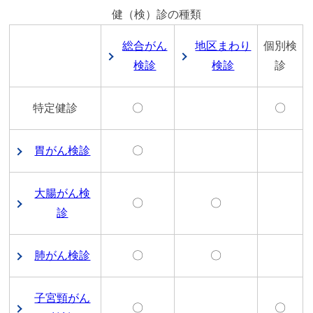
健（検）診の種類
総合がん
地区まわり
個別検
検診
検診
診
特定健診
〇
〇
胃がん検診
〇
大腸がん検
〇
〇
診
肺がん検診
〇
〇
子宮頸がん
〇
〇