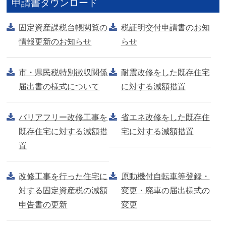
申請書ダウンロード
固定資産課税台帳閲覧の
税証明交付申請書のお知
情報更新のお知らせ
らせ
市・県民税特別徴収関係
耐震改修をした既存住宅
届出書の様式について
に対する減額措置
バリアフリー改修工事を
省エネ改修をした既存住
既存住宅に対する減額措
宅に対する減額措置
置
改修工事を行った住宅に
原動機付自転車等登録・
対する固定資産税の減額
変更・廃車の届出様式の
申告書の更新
変更