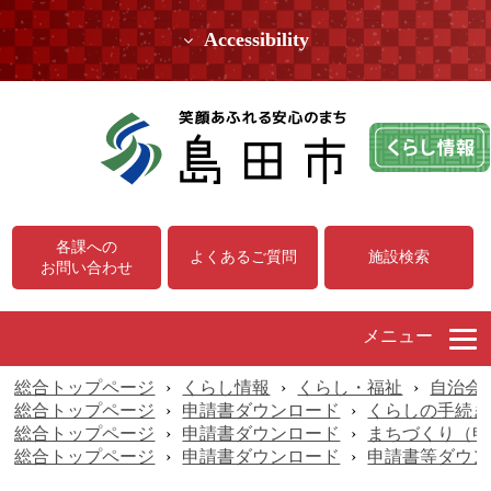
Accessibility
各課への
よくあるご質問
施設検索
お問い合わせ
メニュー
総合トップページ
›
くらし情報
›
くらし・福祉
›
自治会
総合トップページ
›
申請書ダウンロード
›
くらしの手続き
総合トップページ
›
申請書ダウンロード
›
まちづくり（申
総合トップページ
›
申請書ダウンロード
›
申請書等ダウン