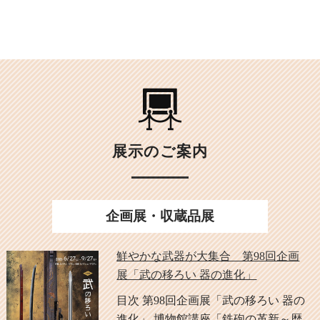
展示のご案内
企画展・収蔵品展
鮮やかな武器が大集合 第98回企画
展「武の移ろい 器の進化」
目次 第98回企画展「武の移ろい 器の
進化」 博物館講座「鉄砲の革新～歴