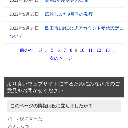
2022年10月4日
令和3年度決算の公開
2022年9月15日
広報しまだ9月号の発行
2022年9月14日
島田市LINE公式アカウント受信設定に
ついて
«
前のページ
...
5
6
7
8
9
10
11
12
13
...
次のページ
»
より良いウェブサイトにするためにみなさまのご
意見をお聞かせください
このページの情報は役に立ちましたか？
1：役に立った
2：ふつう